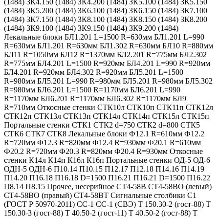
(1484) ЗК4.150 (1484) ЗК4.200 (1484) ЗК5.100 (1484) ЗК5.150
(1484) ЗК5.200 (1484) ЗК6.100 (1484) ЗК6.150 (1484) ЗК7.100
(1484) ЗК7.150 (1484) ЗК8.100 (1484) ЗК8.150 (1484) ЗК8.200
(1484) ЗК9.100 (1484) ЗК9.150 (1484) ЗК9.200 (1484)
Лекальные блоки БЛ1.201 L=1500 R=630мм БЛ1.201 L=990
R=630мм БЛ1.201 R=630мм БЛ1.302 R=630мм БЛ10 R=880мм
БЛ11 R=1050мм БЛ12 R=1370мм БЛ2.201 R=775мм БЛ2.302
R=775мм БЛ4.201 L=1500 R=920мм БЛ4.201 L=990 R=920мм
БЛ4.201 R=920мм БЛ4.302 R=920мм БЛ5.201 L=1500
R=980мм БЛ5.201 L=990 R=980мм БЛ5.201 R=980мм БЛ5.302
R=980мм БЛ6.201 L=1500 R=1170мм БЛ6.201 L=990
R=1170мм БЛ6.201 R=1170мм БЛ6.302 R=1170мм БЛ9
R=710мм Откосные стенки СТК10л СТК10п СТК11п СТК12л
СТК12п СТК13л СТК13п СТК14л СТК14п СТК15л СТК15п
Портальные стенки СТК1 СТК2 d=750 СТК2 d=800 СТК5
СТК6 СТК7 СТК8 Лекальные блоки Ф12.1 R=610мм Ф12.2
R=720мм Ф12.3 R=820мм Ф12.4 R=930мм Ф20.1 R=610мм
Ф20.2 R=720мм Ф20.3 R=820мм Ф20.4 R=930мм Откосные
стенки К14л К14п К16л К16п Портальные стенки ОД-5 ОД-6
ОДН-5 ОДН-6 П10.14 П10.15 П12.17 П12.18 П14.16 П14.19
П14.20 П16.18 П16.18 D=1500 П16.21 П16.21 D=1500 П16.22
П8.14 П8.15 Прочее, несерийное СТ4-58В СТ4-58ВО (левый)
СТ4-58ВО (правый) СТ4-58ВТ Сигнальные столбики С1
(ГОСТ Р 50970-2011) СС-1 СС-1 (СВЭ) Т 150.30-2 (гост-88) Т
150.30-3 (гост-88) Т 40.50-2 (гост-11) Т 40.50-2 (гост-88) Т