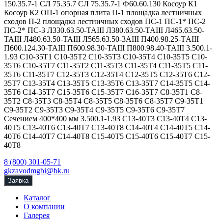
150.35.7-1 СЛ 75.35.7 СЛ 75.35.7-1 Ф60.60.130 Косоур К1
Косоур К2 ОП-1 опорная плита П-1 площадка лестничных
сходов П-2 площадка лестничных сходов ПС-1 ПС-1* ПС-2
ПС-2* ПС-3 Л330.63.50-ТАIII Л380.63.50-ТАIII Л465.63.50-
ТАIII Л480.63.50-ТАIII Л565.63.50-3АIII П400.98.25-TАIII
П600.124.30-ТАIII П600.98.30-ТАIII П800.98.40-ТАIII 3.500.1-
1.93 С10-35Т1 С10-35Т2 С10-35Т3 С10-35Т4 С10-35Т5 С10-
35Т6 С10-35Т7 С11-35Т2 С11-35Т3 С11-35Т4 С11-35Т5 С11-
35Т6 С11-35Т7 С12-35Т3 С12-35Т4 С12-35Т5 С12-35Т6 С12-
35Т7 С13-35Т4 С13-35Т5 С13-35Т6 С13-35Т7 С14-35Т5 С14-
35Т6 С14-35Т7 С15-35Т6 С15-35Т7 С16-35Т7 С8-35Т1 С8-
35Т2 С8-35Т3 С8-35Т4 С8-35Т5 С8-35Т6 С8-35Т7 С9-35Т1
С9-35Т2 С9-35Т3 С9-35Т4 С9-35Т5 С9-35Т6 С9-35Т7
Сечением 400*400 мм 3.500.1-1.93 С13-40Т3 С13-40Т4 С13-
40Т5 С13-40Т6 С13-40Т7 С13-40Т8 С14-40Т4 С14-40Т5 С14-
40Т6 С14-40Т7 С14-40Т8 С15-40Т5 С15-40Т6 С15-40Т7 С15-
40Т8
8 (800) 301-05-71
gkzavodmgbi@bk.ru
Заявка
Каталог
О компании
Галерея