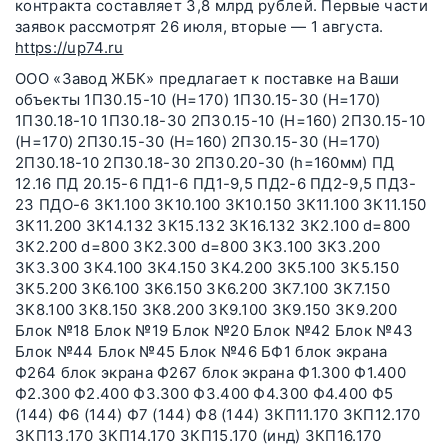
контракта составляет 3,8 млрд рублей. Первые части
заявок рассмотрят 26 июля, вторые — 1 августа.
https://up74.ru
ООО «Завод ЖБК» предлагает к поставке на Ваши
объекты 1П30.15-10 (Н=170) 1П30.15-30 (Н=170)
1П30.18-10 1П30.18-30 2П30.15-10 (H=160) 2П30.15-10
(H=170) 2П30.15-30 (H=160) 2П30.15-30 (H=170)
2П30.18-10 2П30.18-30 2П30.20-30 (h=160мм) ПД
12.16 ПД 20.15-6 ПД1-6 ПД1-9,5 ПД2-6 ПД2-9,5 ПД3-
23 ПДО-6 ЗК1.100 ЗК10.100 ЗК10.150 ЗК11.100 ЗК11.150
ЗК11.200 ЗК14.132 ЗК15.132 ЗК16.132 ЗК2.100 d=800
ЗК2.200 d=800 ЗК2.300 d=800 ЗК3.100 ЗК3.200
ЗК3.300 ЗК4.100 ЗК4.150 ЗК4.200 ЗК5.100 ЗК5.150
ЗК5.200 ЗК6.100 ЗК6.150 ЗК6.200 ЗК7.100 ЗК7.150
ЗК8.100 ЗК8.150 ЗК8.200 ЗК9.100 ЗК9.150 ЗК9.200
Блок №18 Блок №19 Блок №20 Блок №42 Блок №43
Блок №44 Блок №45 Блок №46 БФ1 блок экрана
Ф264 блок экрана Ф267 блок экрана Ф1.300 Ф1.400
Ф2.300 Ф2.400 Ф3.300 Ф3.400 Ф4.300 Ф4.400 Ф5
(144) Ф6 (144) Ф7 (144) Ф8 (144) ЗКП11.170 ЗКП12.170
ЗКП13.170 ЗКП14.170 ЗКП15.170 (инд) ЗКП16.170