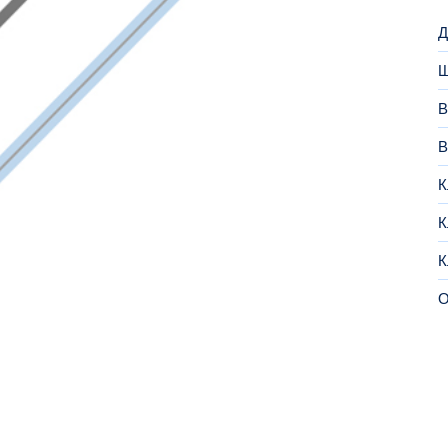
Д
Ш
В
В
К
К
К
О