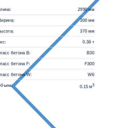
лина:
2990 мм
ирина:
300 мм
ысота:
370 мм
ес:
0.38 т
ласс бетона B:
B30
ласс бетона F:
F300
ласс бетона W:
W6
бъем:
3
0.15 м