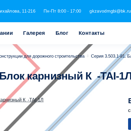
ихайлова, 11-216
Пн-Пт 8:00 - 17:00
gkzavodmgbi@bk.ru
пании
Галерея
Блог
Контакты
онструкции для дорожного строительства
Серия 3.503.1-81. 
Блок карнизный К -TAI-1
С