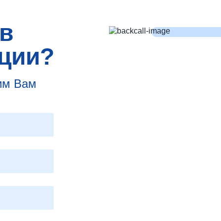
в
ции?
им Вам