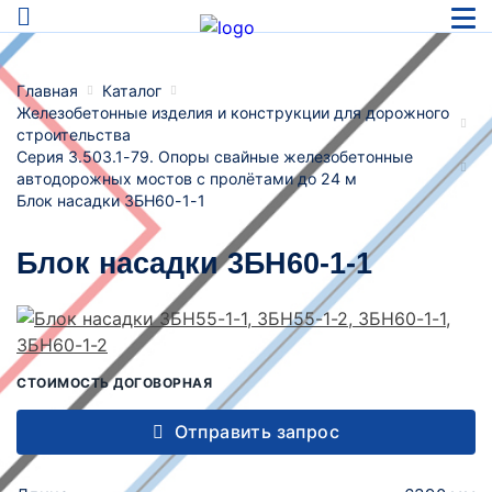
Главная
Каталог
Железобетонные изделия и конструкции для дорожного
строительства
Серия 3.503.1-79. Опоры свайные железобетонные
автодорожных мостов с пролётами до 24 м
Блок насадки 3БН60-1-1
Блок насадки 3БН60-1-1
СТОИМОСТЬ ДОГОВОРНАЯ
Отправить запрос