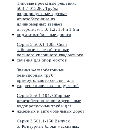
Типовые проектные решения.
503-7-015.90. Трубы
водопропускные круглые
железобетонные из
длинномерных звеньев
отверстием 1,0; 1,2; 1,4 и 1,6 м
под автомобильные дороги
Серия 3.500.1-1.93. Сваи
забивные железобетонные
цельного сплошного квадратного
сечения для опор мостов
Звенья железобетонные
безнапорных труб
прямоугольного сечения для
гидротехнических сооружений
Серия 3.501-104. Сборные
железобетонные прямоугольные
водопропускные трубы для
железных и автомобильных дорог
Серия 3.501.1-150 Выпуск
5. Контурные блоки массивных