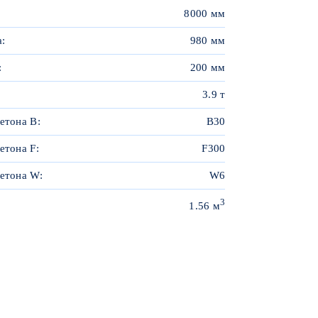
8000 мм
:
980 мм
:
200 мм
3.9 т
етона B:
B30
етона F:
F300
етона W:
W6
3
1.56 м