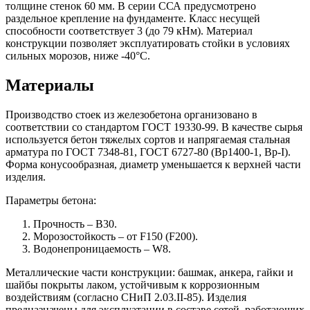
толщине стенок 60 мм. В серии ССА предусмотрено
раздельное крепление на фундаменте. Класс несущей
способности соответствует 3 (до 79 кНм). Материал
конструкции позволяет эксплуатировать стойки в условиях
сильных морозов, ниже -40°C.
Материалы
Производство стоек из железобетона организовано в
соответствии со стандартом ГОСТ 19330-99. В качестве сырья
используется бетон тяжелых сортов и напрягаемая стальная
арматура по ГОСТ 7348-81, ГОСТ 6727-80 (Вр1400-1, Вр-I).
Форма конусообразная, диаметр уменьшается к верхней части
изделия.
Параметры бетона:
Прочность – В30.
Морозостойкость – от F150 (F200).
Водонепроницаемость – W8.
Металлические части конструкции: башмак, анкера, гайки и
шайбы покрыты лаком, устойчивым к коррозионным
воздействиям (согласно СНиП 2.03.II-85). Изделия
предназначены для эксплуатации в составе сетей, работающих