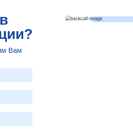
в
ции?
им Вам