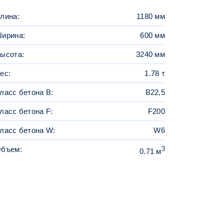
лина:
1180 мм
ирина:
600 мм
ысота:
3240 мм
ес:
1.78 т
ласс бетона B:
В22,5
ласс бетона F:
F200
ласс бетона W:
W6
бъем:
3
0.71 м