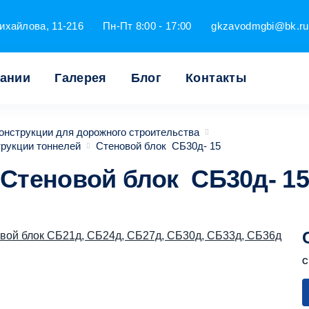
ихайлова, 11-216
Пн-Пт 8:00 - 17:00
gkzavodmgbi@bk.ru
пании
Галерея
Блог
Контакты
онструкции для дорожного строительства
трукции тоннелей
Стеновой блок СБ30д- 15
Стеновой блок СБ30д- 15
С