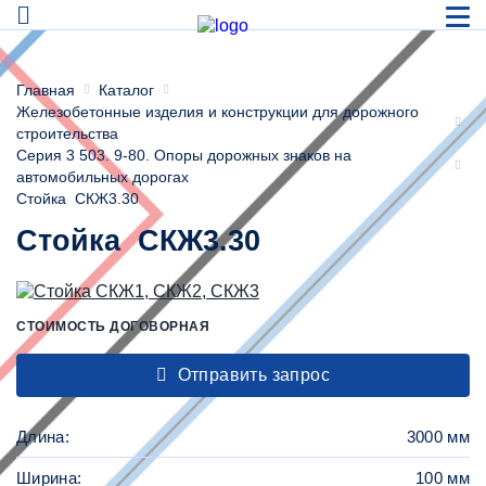
Главная
Каталог
Железобетонные изделия и конструкции для дорожного
строительства
Серия 3 503. 9-80. Опоры дорожных знаков на
автомобильных дорогах
Стойка СКЖ3.30
Стойка СКЖ3.30
СТОИМОСТЬ ДОГОВОРНАЯ
Отправить запрос
Длина:
3000 мм
Ширина:
100 мм