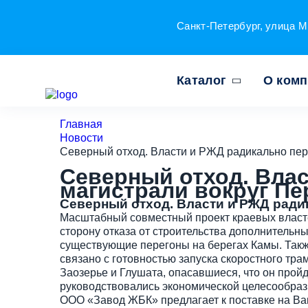
Санкт-Петербург, улица М
Каталог
О ком
Главная
Новости
Северный отход. Власти и РЖД радикально пер
Северный отход. Вла
магистрали вокруг П
Северный отход. Власти и РЖД ради
Масштабный совместный проект краевых власт
сторону отказа от строительства дополнитель
существующие перегоны на берегах Камы. Такж
связано с готовностью запуска скоростного тра
Заозерье и Глушата, опасавшиеся, что он прой
руководствовались экономической целесооб­ра
ООО «Завод ЖБК» предлагает к поставке на Ваш