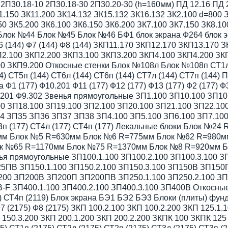
 2П30.18-10 2П30.18-30 2П30.20-30 (h=160мм) ПД 12.16 ПД 
.150 ЗК11.200 ЗК14.132 ЗК15.132 ЗК16.132 ЗК2.100 d=800 
50 ЗК5.200 ЗК6.100 ЗК6.150 ЗК6.200 ЗК7.100 ЗК7.150 ЗК8.10
ок №44 Блок №45 Блок №46 БФ1 блок экрана Ф264 блок экр
6 (144) Ф7 (144) Ф8 (144) ЗКП11.170 ЗКП12.170 ЗКП13.170 
КП2.100 ЗКП2.200 ЗКП3.100 ЗКП3.200 ЗКП4.100 ЗКП4.200 ЗК
0 ЗКП9.200 Откосные стенки Блок №108л Блок №108п СТ1л (
144) СТ5п (144) СТ6л (144) СТ6п (144) СТ7л (144) СТ7п (14
1 (177) Ф10.201 Ф11 (177) Ф12 (177) Ф13 (177) Ф2 (177) Ф3
9.201 Ф9.302 Звенья прямоугольные ЗП1.100 ЗП10.100 ЗП10
0 ЗП18.100 ЗП19.100 ЗП2.100 ЗП20.100 ЗП21.100 ЗП22.10
 ЗП35 ЗП36 ЗП37 ЗП38 ЗП4.100 ЗП5.100 ЗП6.100 ЗП7.100 
СТ3п (177) СТ4л (177) СТ4п (177) Лекальные блоки Блок №
мм Блок №5 R=630мм Блок №6 R=775мм Блок №62 R=980м
к №65 R=1170мм Блок №75 R=1370мм Блок №8 R=920мм Б
енья прямоугольные ЗП100.1.100 ЗП100.2.100 ЗП100.3.100
5ПВ ЗП150.1.100 ЗП150.2.100 ЗП150.3.100 ЗП150В ЗП150
3.200 ЗП200В ЗП200П ЗП200ПВ ЗП250.1.100 ЗП250.2.100 
-F ЗП400.1.100 ЗП400.2.100 ЗП400.3.100 ЗП400В Откосные 
9) СТ4п (2119) Блок экрана БЭ1 БЭ2 БЭ3 Блоки (плиты) фунд
 Ф7 (2175) Ф8 (2175) ЗКП 100.2.100 ЗКП 100.2.200 ЗКП 125.1
П 150.3.200 ЗКП 200.1.200 ЗКП 200.2.200 ЗКПК 100 ЗКПК 12