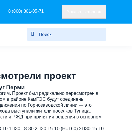
8 (800) 301-05-71
Заказать звонок
смотрели проект
уг Перми
гим. Проект был радикально пересмотрен в
том в районе КамГЭС будут соединены
движения по Горнозаводской линии — это
бхода выступали жители поселков Тупица,
ласти и РЖД при принятии решения в основном
-10 1П30.18-30 2П30.15-10 (H=160) 2П30.15-10