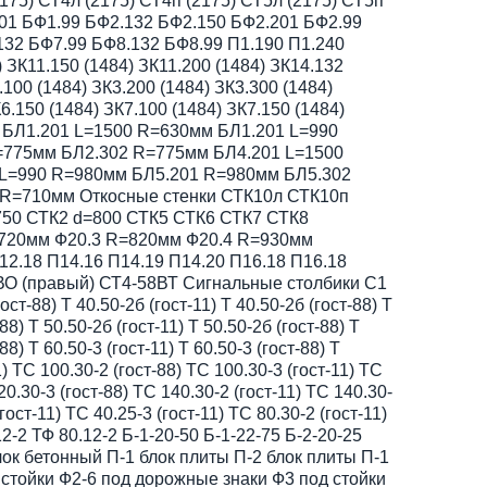
175) СТ4л (2175) СТ4п (2175) СТ5л (2175) СТ5п
.201 БФ1.99 БФ2.132 БФ2.150 БФ2.201 БФ2.99
132 БФ7.99 БФ8.132 БФ8.99 П1.190 П1.240
 ЗК11.150 (1484) ЗК11.200 (1484) ЗК14.132
.100 (1484) ЗК3.200 (1484) ЗК3.300 (1484)
6.150 (1484) ЗК7.100 (1484) ЗК7.150 (1484)
оки БЛ1.201 L=1500 R=630мм БЛ1.201 L=990
775мм БЛ2.302 R=775мм БЛ4.201 L=1500
 L=990 R=980мм БЛ5.201 R=980мм БЛ5.302
R=710мм Откосные стенки СТК10л СТК10п
50 СТК2 d=800 СТК5 СТК6 СТК7 СТК8
=720мм Ф20.3 R=820мм Ф20.4 R=930мм
12.18 П14.16 П14.19 П14.20 П16.18 П16.18
ВО (правый) СТ4-58ВТ Сигнальные столбики С1
ст-88) Т 40.50-2б (гост-11) Т 40.50-2б (гост-88) Т
-88) Т 50.50-2б (гост-11) Т 50.50-2б (гост-88) Т
88) Т 60.50-3 (гост-11) Т 60.50-3 (гост-88) Т
) ТС 100.30-2 (гост-88) ТС 100.30-3 (гост-11) ТС
20.30-3 (гост-88) ТС 140.30-2 (гост-11) ТС 140.30-
гост-11) ТС 40.25-3 (гост-11) ТС 80.30-2 (гост-11)
.12-2 ТФ 80.12-2 Б-1-20-50 Б-1-22-75 Б-2-20-25
лок бетонный П-1 блок плиты П-2 блок плиты П-1
д стойки Ф2-6 под дорожные знаки Ф3 под стойки