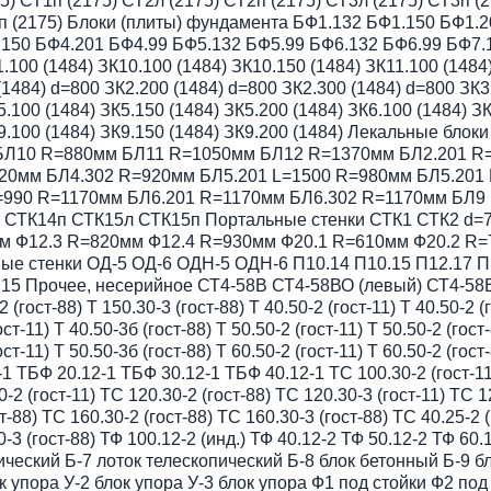
 СТ1п (2175) СТ2л (2175) СТ2п (2175) СТ3л (2175) СТ3п (2
Т7п (2175) Блоки (плиты) фундамента БФ1.132 БФ1.150 БФ1
150 БФ4.201 БФ4.99 БФ5.132 БФ5.99 БФ6.132 БФ6.99 БФ7.
100 (1484) ЗК10.100 (1484) ЗК10.150 (1484) ЗК11.100 (1484)
(1484) d=800 ЗК2.200 (1484) d=800 ЗК2.300 (1484) d=800 ЗК3
5.100 (1484) ЗК5.150 (1484) ЗК5.200 (1484) ЗК6.100 (1484) ЗК
ЗК9.100 (1484) ЗК9.150 (1484) ЗК9.200 (1484) Лекальные бл
БЛ10 R=880мм БЛ11 R=1050мм БЛ12 R=1370мм БЛ2.201 R=
20мм БЛ4.302 R=920мм БЛ5.201 L=1500 R=980мм БЛ5.201
=990 R=1170мм БЛ6.201 R=1170мм БЛ6.302 R=1170мм БЛ9 
 СТК14п СТК15л СТК15п Портальные стенки СТК1 СТК2 d=7
мм Ф12.3 R=820мм Ф12.4 R=930мм Ф20.1 R=610мм Ф20.2 R
ые стенки ОД-5 ОД-6 ОДН-5 ОДН-6 П10.14 П10.15 П12.17 П
.15 Прочее, несерийное СТ4-58В СТ4-58ВО (левый) СТ4-58
ост-88) Т 150.30-3 (гост-88) Т 40.50-2 (гост-11) Т 40.50-2 (го
ост-11) Т 40.50-3б (гост-88) Т 50.50-2 (гост-11) Т 50.50-2 (гост
ост-11) Т 50.50-3б (гост-88) Т 60.50-2 (гост-11) Т 60.50-2 (гост-
2-1 ТБФ 20.12-1 ТБФ 30.12-1 ТБФ 40.12-1 ТС 100.30-2 (гост-11
0-2 (гост-11) ТС 120.30-2 (гост-88) ТС 120.30-3 (гост-11) ТС 1
т-88) ТС 160.30-2 (гост-88) ТС 160.30-3 (гост-88) ТС 40.25-2 (
30-3 (гост-88) ТФ 100.12-2 (инд.) ТФ 40.12-2 ТФ 50.12-2 ТФ 60
ический Б-7 лоток телескопический Б-8 блок бетонный Б-9 б
к упора У-2 блок упора У-3 блок упора Ф1 под стойки Ф2 по