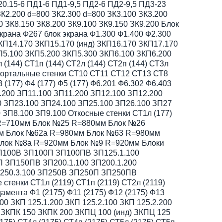
20.15-6 ПД1-6 ПД1-9,5 ПД2-6 ПД2-9,5 ПД3-23
ЗК2.200 d=800 ЗК2.300 d=800 ЗК3.100 ЗК3.200
0 ЗК8.150 ЗК8.200 ЗК9.100 ЗК9.150 ЗК9.200 Блок
ана Ф267 блок экрана Ф1.300 Ф1.400 Ф2.300
ЗКП14.170 ЗКП15.170 (инд) ЗКП16.170 ЗКП17.170
П5.100 ЗКП5.200 ЗКП5.300 ЗКП6.100 ЗКП6.200
144) СТ1п (144) СТ2л (144) СТ2п (144) СТ3л
4) Портальные стенки СТ10 СТ11 СТ12 СТ13 СТ8
 (177) Ф4 (177) Ф5 (177) Ф6.201 Ф6.302 Ф6.403
.200 ЗП11.100 ЗП11.200 ЗП12.100 ЗП12.200
0 ЗП23.100 ЗП24.100 ЗП25.100 ЗП26.100 ЗП27
ЗП8.100 ЗП9.100 Откосные стенки СТ1л (177)
24 R=710мм Блок №25 R=880мм Блок №26
м Блок №62а R=980мм Блок №63 R=980мм
лок №8а R=920мм Блок №9 R=920мм Блоки
 ЗП100В ЗП100П ЗП100ПВ ЗП125.1.100
П ЗП150ПВ ЗП200.1.100 ЗП200.1.200
ЗП250.3.100 ЗП250В ЗП250П ЗП250ПВ
стенки СТ1л (2119) СТ1п (2119) СТ2л (2119)
амента Ф1 (2175) Ф11 (2175) Ф12 (2175) Ф13
.100 ЗКП 125.1.200 ЗКП 125.2.100 ЗКП 125.2.200
5 ЗКПК 150 ЗКПК 200 ЗКПЦ 100 (инд) ЗКПЦ 125