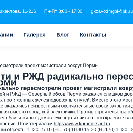
ихайлова, 11-216
Пн-Пт 8:00 - 17:00
gkzavodmgbi@bk.ru
пании
Галерея
Блог
Контакты
есмотрели проект магистрали вокруг Перми
сти и РЖД радикально пере
ерми
кально пересмотрели проект магистрали вокр
ей и РЖД — Северный обход Перми оказался слишком доро
ных протяженных железнодорожных путей. Вместо этого мос
е оказались неизвестными окончательные сроки закрытия 
мвая вместо городской электрички. Против строительства о
дет вблизи жилых домов. Эксперты считают, что краевые в
зностью. По материалам
https://www.kommersant.ru
и объекты 1П30.15-10 (Н=170) 1П30.15-30 (Н=170) 1П30.18