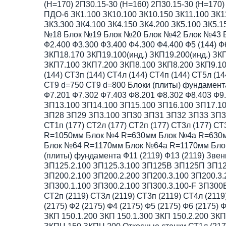
(H=170) 2П30.15-30 (H=160) 2П30.15-30 (H=170)
ПДО-6 ЗК1.100 ЗК10.100 ЗК10.150 ЗК11.100 ЗК11
ЗК3.300 ЗК4.100 ЗК4.150 ЗК4.200 ЗК5.100 ЗК5.1
№18 Блок №19 Блок №20 Блок №42 Блок №43 Бл
Ф2.400 Ф3.300 Ф3.400 Ф4.300 Ф4.400 Ф5 (144) Ф
ЗКП18.170 ЗКП19.100(инд.) ЗКП19.200(инд.) З
ЗКП7.100 ЗКП7.200 ЗКП8.100 ЗКП8.200 ЗКП9.10
(144) СТ3п (144) СТ4л (144) СТ4п (144) СТ5л (
СТ9 d=750 СТ9 d=800 Блоки (плиты) фундамента Ф
Ф7.201 Ф7.302 Ф7.403 Ф8.201 Ф8.302 Ф8.403 Ф
ЗП13.100 ЗП14.100 ЗП15.100 ЗП16.100 ЗП17.10
ЗП28 ЗП29 ЗП3.100 ЗП30 ЗП31 ЗП32 ЗП33 ЗП34
СТ1п (177) СТ2л (177) СТ2п (177) СТ3л (177) 
R=1050мм Блок №4 R=630мм Блок №4а R=630
Блок №64 R=1170мм Блок №64а R=1170мм Бло
(плиты) фундамента Ф11 (2119) Ф13 (2119) Зв
ЗП125.2.100 ЗП125.3.100 ЗП125В ЗП125П ЗП12
ЗП200.2.100 ЗП200.2.200 ЗП200.3.100 ЗП200.
ЗП300.1.100 ЗП300.2.100 ЗП300.3.100-F ЗП300В
СТ2п (2119) СТ3л (2119) СТ3п (2119) СТ4л (211
(2175) Ф2 (2175) Ф4 (2175) Ф5 (2175) Ф6 (2175)
ЗКП 150.1.200 ЗКП 150.1.300 ЗКП 150.2.200 ЗК