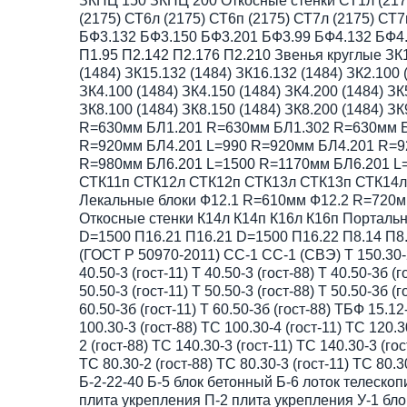
ЗКПЦ 150 ЗКПЦ 200 Откосные стенки СТ1л (2175)
(2175) СТ6л (2175) СТ6п (2175) СТ7л (2175) С
БФ3.132 БФ3.150 БФ3.201 БФ3.99 БФ4.132 БФ4.
П1.95 П2.142 П2.176 П2.210 Звенья круглые ЗК1.
(1484) ЗК15.132 (1484) ЗК16.132 (1484) ЗК2.100 
ЗК4.100 (1484) ЗК4.150 (1484) ЗК4.200 (1484) ЗК
ЗК8.100 (1484) ЗК8.150 (1484) ЗК8.200 (1484) 
R=630мм БЛ1.201 R=630мм БЛ1.302 R=630мм 
R=920мм БЛ4.201 L=990 R=920мм БЛ4.201 R=9
R=980мм БЛ6.201 L=1500 R=1170мм БЛ6.201 L
СТК11п СТК12л СТК12п СТК13л СТК13п СТК14л
Лекальные блоки Ф12.1 R=610мм Ф12.2 R=720
Откосные стенки К14л К14п К16л К16п Портальн
D=1500 П16.21 П16.21 D=1500 П16.22 П8.14 П8
(ГОСТ Р 50970-2011) СС-1 СС-1 (СВЭ) Т 150.30-2 (г
40.50-3 (гост-11) Т 40.50-3 (гост-88) Т 40.50-3б (г
50.50-3 (гост-11) Т 50.50-3 (гост-88) Т 50.50-3б (г
60.50-3б (гост-11) Т 60.50-3б (гост-88) ТБФ 15.1
100.30-3 (гост-88) ТС 100.30-4 (гост-11) ТС 120.3
2 (гост-88) ТС 140.30-3 (гост-11) ТС 140.30-3 (гос
ТС 80.30-2 (гост-88) ТС 80.30-3 (гост-11) ТС 80.
Б-2-22-40 Б-5 блок бетонный Б-6 лоток телескоп
плита укрепления П-2 плита укрепления У-1 бло