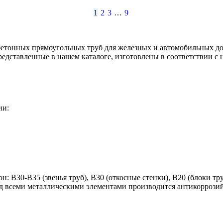
1
2
3
…
9
етонных прямоугольных труб для железных и автомобильных до
представленные в нашем каталоге, изготовлены в соответствии 
ии:
: В30-В35 (звенья труб), В30 (откосные стенки), В20 (блоки тр
Над всеми металлическими элементами производится антикоррози