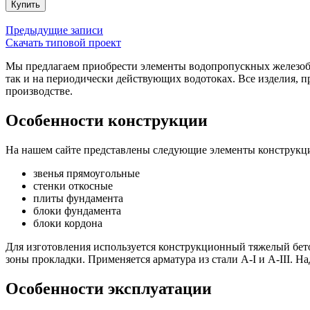
Купить
Навигация
Предыдущие записи
Скачать типовой проект
по
Мы предлагаем приобрести элементы водопропускных железоб
записям
так и на периодически действующих водотоках. Все изделия, 
производстве.
Особенности конструкции
На нашем сайте представлены следующие элементы конструкц
звенья прямоугольные
стенки откосные
плиты фундамента
блоки фундамента
блоки кордона
Для изготовления используется конструкционный тяжелый бетон
зоны прокладки. Применяется арматура из стали A-I и A-III. 
Особенности эксплуатации