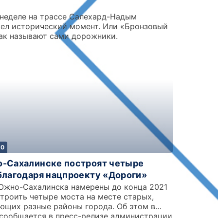
 неделе на трассе Салехард-Надым
ел исторический момент. Или «Бронзовый
как называют сами дорожники.
20
-Сахалинске построят четыре
благодаря нацпроекту «Дороги»
Южно-Сахалинска намерены до конца 2021
строить четыре моста на месте старых,
ющих разные районы города. Об этом в
 сообщается в пресс-релизе администрации