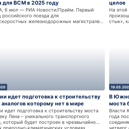
 для ВСМ в 2025 году
целое
, 6 июл — РИА Новости/Прайм. Первый
На этой
ц российского поезда для
произош
скоростных железнодорожных магистралей
стык», 
020
19.03.20
ии идет подготовка к строительству
В Южно
 аналогов которому нет в мире
моста 
и идет подготовка к строительству моста
Власти 
еку Лена – уникального транспортного
года по
, который будет построен в чрезвычайно
соединя
х природно-климатических условиях
четверг