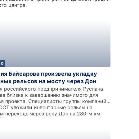
го центра.
20
ия Байсарова произвела укладку
ных рельсов на мосту через Дон
я российского предпринимателя Руслана
ва близка к завершению значимого для
я проекта. Специалисты группы компаний
ОСТ уложили инвентарные рельсы на
м переходе через реку Дон на 280-м км
 Морозовская — Волгоград Приволжской
й дороги.