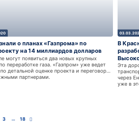
020
03.03.20
знали о планах «Газпрома» по
В Крас
роекту на 14 миллиардов долларов
разраб
Высоко
ле могут появиться два новых крупных
по переработке газа. «Газпром» уже ведет
Эта дор
 по детальной оценке проекта и переговоры
транспо
ожными партнерами.
через Е
уже в эт
…
3
18