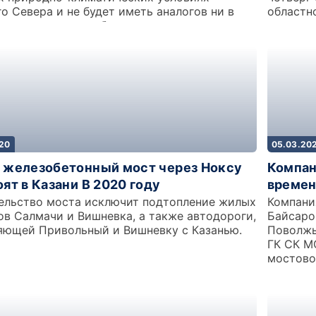
о Севера и не будет иметь аналогов ни в
областно
твенном, ни в зарубежном мостостроении.
020
05.03.20
 железобетонный мост через Ноксу
Компан
ят в Казани В 2020 году
времен
ельство моста исключит подтопление жилых
Компани
ов Салмачи и Вишневка, а также автодороги,
Байсаро
яющей Привольный и Вишневку с Казанью.
Поволжь
ГК СК М
мостово
участка
железно