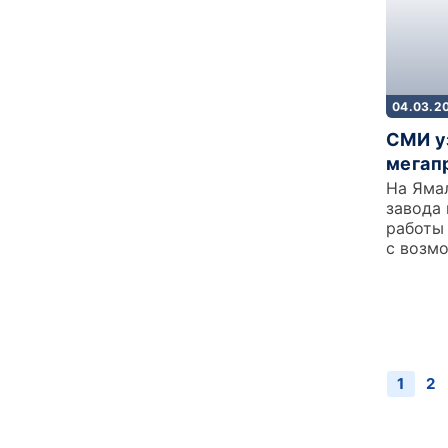
04.03.2
СМИ у
мегап
На Яма
завода 
работы
с возм
1
2