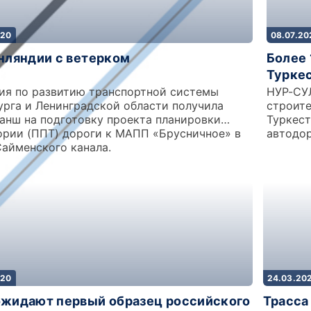
020
08.07.20
нляндии с ветерком
Более 
Туркес
ия по развитию транспортной системы
НУР-СУ
урга и Ленинградской области получила
строит
анш на подготовку проекта планировки
Туркест
ории (ППТ) дороги к МАПП «Брусничное» в
автодор
Сайменского канала.
020
24.03.20
жидают первый образец российского
Трасса