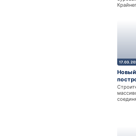
Крайнег
отечес
17.03.2
Новый
постро
Строит
массив
соедин