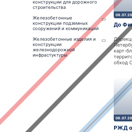
конструкции для дорожного
строительства
09.07.2
Железобетонные
конструкции подземных
До Фи
сооружений и коммуникаций
Дирекц
Железобетонные изделия и
конструкции
Петерб
железнодорожной
карт-бл
инфрастуктуры
террит
обход 
06.07.2
РЖД о