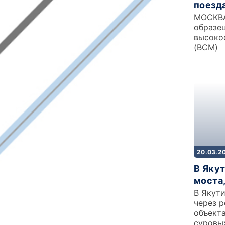
поезда
МОСКВА
образе
высоко
(ВСМ)
20.03.2
В Якут
моста,
В Якути
через р
объекта
суровы