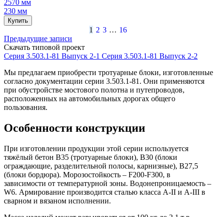
2570 мм
230 мм
Купить
1
2
3
…
16
Навигация
Предыдущие записи
Скачать типовой проект
по
Серия 3.503.1-81 Выпуск 2-1
Серия 3.503.1-81 Выпуск 2-2
записям
Мы предлагаем приобрести тротуарные блоки, изготовленные
согласно документации серии 3.503.1-81. Они применяются
при обустройстве мостового полотна и путепроводов,
расположенных на автомобильных дорогах общего
пользования.
Особенности конструкции
При изготовлении продукции этой серии используется
тяжёлый бетон В35 (тротуарные блоки), В30 (блоки
ограждающие, разделительной полосы, карнизные), В27,5
(блоки бордюра). Морозостойкость – F200-F300, в
зависимости от температурной зоны. Водонепроницаемость –
W6. Армирование производится сталью класса А-II и А-III в
сварном и вязаном исполнении.