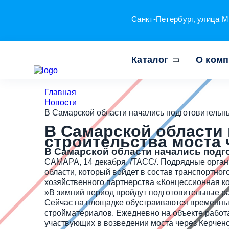
Санкт-Петербург, улица М
Каталог
О ком
Главная
Новости
В Самарской области начались подготовительны
В Самарской области
строительства моста 
В Самарской области начались подг
САМАРА, 14 декабря. /ТАСС/. Подрядные органи
области, который войдет в состав транспортно
хозяйственного партнерства «Концессионная к
»В зимний период пройдут подготовительные ра
Сейчас на площадке обустраиваются временные 
стройматериалов. Ежедневно на объекте работаю
участвующих в возведении моста через Керченс