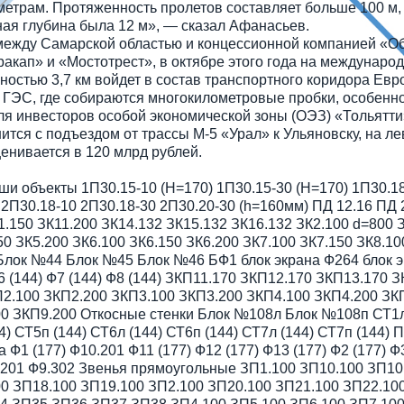
етрам. Протяженность пролетов составляет больше 100 м, 
ая глубина была 12 м», — сказал Афанасьев.
между Самарской областью и концессионной компанией «О
кап» и «Мостотрест», в октябре этого года на междунаро
ностью 3,7 км войдет в состав транспортного коридора Ев
 ГЭС, где собираются многокилометровые пробки, особенно 
ля инвесторов особой экономической зоны (ОЭЗ) «Тольятти
ится с подъездом от трассы М-5 «Урал» к Ульяновску, на л
енивается в 120 млрд рублей.
и объекты 1П30.15-10 (Н=170) 1П30.15-30 (Н=170) 1П30.18
 2П30.18-10 2П30.18-30 2П30.20-30 (h=160мм) ПД 12.16 ПД 
.150 ЗК11.200 ЗК14.132 ЗК15.132 ЗК16.132 ЗК2.100 d=800 
50 ЗК5.200 ЗК6.100 ЗК6.150 ЗК6.200 ЗК7.100 ЗК7.150 ЗК8.10
ок №44 Блок №45 Блок №46 БФ1 блок экрана Ф264 блок экр
6 (144) Ф7 (144) Ф8 (144) ЗКП11.170 ЗКП12.170 ЗКП13.170 
КП2.100 ЗКП2.200 ЗКП3.100 ЗКП3.200 ЗКП4.100 ЗКП4.200 ЗК
0 ЗКП9.200 Откосные стенки Блок №108л Блок №108п СТ1л (
144) СТ5п (144) СТ6л (144) СТ6п (144) СТ7л (144) СТ7п (14
1 (177) Ф10.201 Ф11 (177) Ф12 (177) Ф13 (177) Ф2 (177) Ф3
9.201 Ф9.302 Звенья прямоугольные ЗП1.100 ЗП10.100 ЗП10
0 ЗП18.100 ЗП19.100 ЗП2.100 ЗП20.100 ЗП21.100 ЗП22.10