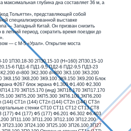
а максимальная глубина дна составляет 36 м, а
бход Тольятти», представляющей собой
дной специализированной выставке
ропа — Западный Китай. Он призван снизить
в летний период, сократить время поездки до
».
евом — с М-5 «Урал». Открытие моста
-10 1П30.18-30 2П30.15-10 (H=160) 2П30.15-10
20.15-6 ПД1-6 ПД1-9,5 ПД2-6 ПД2-9,5 ПД3-23
ЗК2.200 d=800 ЗК2.300 d=800 ЗК3.100 ЗК3.200
0 ЗК8.150 ЗК8.200 ЗК9.100 ЗК9.150 ЗК9.200 Блок
ана Ф267 блок экрана Ф1.300 Ф1.400 Ф2.300
ЗКП14.170 ЗКП15.170 (инд) ЗКП16.170 ЗКП17.170
П5.100 ЗКП5.200 ЗКП5.300 ЗКП6.100 ЗКП6.200
144) СТ1п (144) СТ2л (144) СТ2п (144) СТ3л
4) Портальные стенки СТ10 СТ11 СТ12 СТ13 СТ8
 (177) Ф4 (177) Ф5 (177) Ф6.201 Ф6.302 Ф6.403
.200 ЗП11.100 ЗП11.200 ЗП12.100 ЗП12.200
0 ЗП23.100 ЗП24.100 ЗП25.100 ЗП26.100 ЗП27