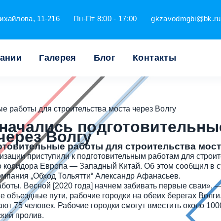
ихайлова, 11-216
Пн-Пт 8:00 - 17:00
gkzavodmgbi@bk.ru
пании
Галерея
Блог
Контакты
е работы для строительства моста через Волгу
 начались подготовительны
через Волгу
отовительные работы для строительства мост
зации приступили к подготовительным работам для строит
го коридора Европа — Западный Китай. Об этом сообщил в 
омпания „Обход Тольятти“ Александр Афанасьев.
боты. Весной [2020 года] начнем забивать первые сваи», 
объездные пути, рабочие городки на обеих берегах Волги,
т 75 человек. Рабочие городки смогут вместить около 100
кий пролив.