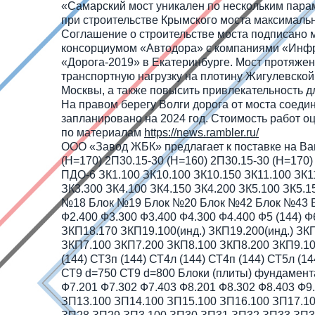
«Самарский мост уникален по нескольким парам
при строительстве Крымского моста максимальн
Соглашение о строительстве моста подписано 
консорциумом «Автодора» с компаниями «Инфра
«Дорога-2019» в Екатеринбурге. Мост протяжен
транспортную нагрузку на плотину Жигулевской
Москвы, а также повысить привлекательность д
На правом берегу Волги дорога от моста соедин
запланировано на 2024 год. Стоимость работ оц
по материалам
https://news.rambler.ru/
ООО «Завод ЖБК» предлагает к поставке на Ваш
(H=170) 2П30.15-30 (H=160) 2П30.15-30 (H=170)
ПДО-6 ЗК1.100 ЗК10.100 ЗК10.150 ЗК11.100 ЗК11
ЗК3.300 ЗК4.100 ЗК4.150 ЗК4.200 ЗК5.100 ЗК5.1
№18 Блок №19 Блок №20 Блок №42 Блок №43 Бл
Ф2.400 Ф3.300 Ф3.400 Ф4.300 Ф4.400 Ф5 (144) Ф
ЗКП18.170 ЗКП19.100(инд.) ЗКП19.200(инд.) З
ЗКП7.100 ЗКП7.200 ЗКП8.100 ЗКП8.200 ЗКП9.10
(144) СТ3п (144) СТ4л (144) СТ4п (144) СТ5л (
СТ9 d=750 СТ9 d=800 Блоки (плиты) фундамента Ф
Ф7.201 Ф7.302 Ф7.403 Ф8.201 Ф8.302 Ф8.403 Ф
ЗП13.100 ЗП14.100 ЗП15.100 ЗП16.100 ЗП17.10