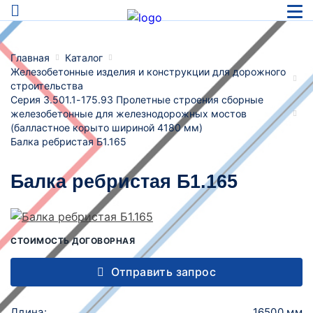
Главная
Каталог
Железобетонные изделия и конструкции для дорожного
строительства
Серия 3.501.1-175.93 Пролетные строения сборные
железобетонные для железнодорожных мостов
(балластное корыто шириной 4180 мм)
Балка ребристая Б1.165
Балка ребристая Б1.165
СТОИМОСТЬ ДОГОВОРНАЯ
Отправить запрос
Длина:
16500 мм