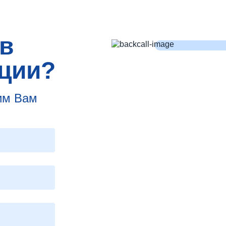
в
ции?
им Вам