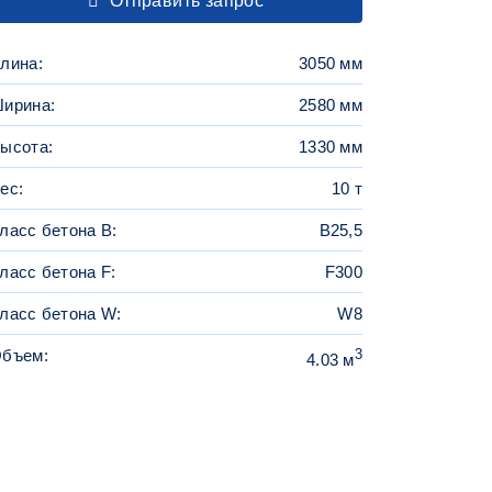
Отправить запрос
лина:
3050 мм
ирина:
2580 мм
ысота:
1330 мм
ес:
10 т
ласс бетона B:
B25,5
ласс бетона F:
F300
ласс бетона W:
W8
бъем:
3
4.03 м