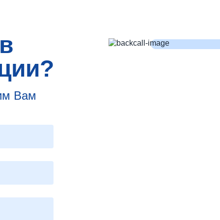
в
ции?
им Вам