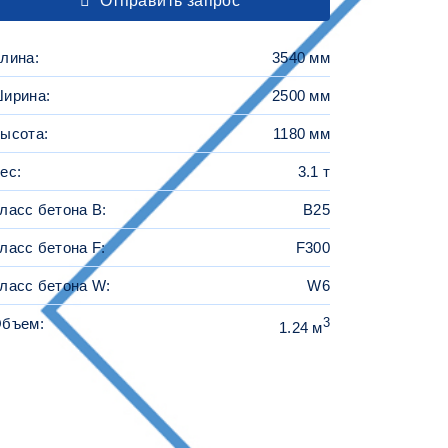
Отправить запрос
лина:
3540 мм
ирина:
2500 мм
ысота:
1180 мм
ес:
3.1 т
ласс бетона B:
B25
ласс бетона F:
F300
ласс бетона W:
W6
бъем:
3
1.24 м