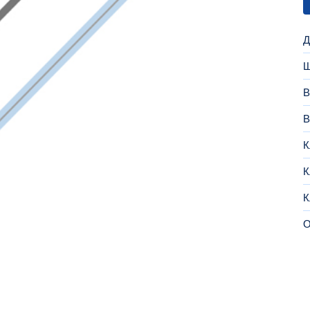
Д
Ш
В
В
К
К
К
О