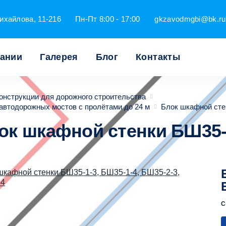
ихайлова, 11-216
Пн-Пт 8:00 - 17:00
gkzavodmgbi@bk.ru
пании
Галерея
Блог
Контакты
онструкции для дорожного строительства
автодорожных мостов с пролётами до 24 м
Блок шкафной сте
ок шкафной стенки БШ35-
С