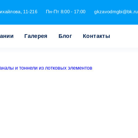
ихайлова, 11-216
Пн-Пт 8:00 - 17:00
gkzavodmgbi@bk.ru
пании
Галерея
Блог
Контакты
аналы и тоннели из лотковых элементов