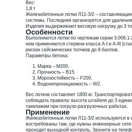
Вес:
1,8 т
Железобетонные лотки Л11-3/2 – составляющие 
системы. Последняя организуется для удалени
Изделия выдерживают весовую нагрузку до 3 т
Особенности
Выполняются лотки по чертежам серии 3.006.1-
нем применяются стержни класса А-I и А-III (ст
рисках сейсмических толчков до 9 баллов.
Параметры бетона:
Марка – М200.
Прочность – В15.
Морозостойкость – F200.
Водонепроницаемость – W2.
Вес лотков составляет 1800 кг. Транспортирова
соблюдать правила: высота штабеля до 3 едини
такелажем при погрузо-разгрузочных работах.
Применение
Железобетонные лотки Л11-3/2 используются в
востребованы там, где нужны инженерные сети 
проходит выходной контроль. Звоните на телеф