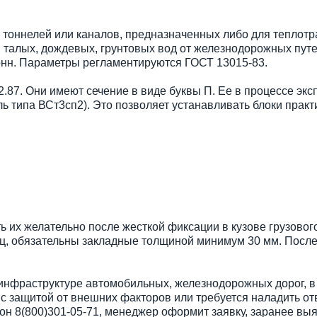
тоннелей или каналов, предназначенных либо для теплотр
я талых, дождевых, грунтовых вод от железнодорожных пут
онн. Параметры регламентируются ГОСТ 13015-83.
2.87. Они имеют сечение в виде буквы П. Ее в процессе эк
аль типа ВСт3сп2). Это позволяет устанавливать блоки прак
ть их желательно после жесткой фиксации в кузове грузов
ц, обязательны закладные толщиной минимум 30 мм. Послед
 инфраструктуре автомобильных, железнодорожных дорог, 
с защитой от внешних факторов или требуется наладить от
он 8(800)301-05-71, менеджер оформит заявку, заранее вы