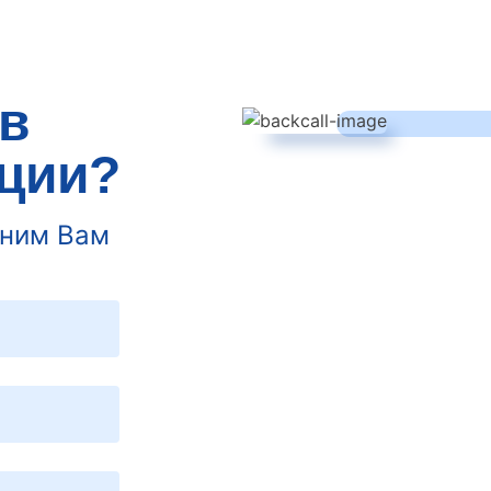
в
ции?
оним Вам