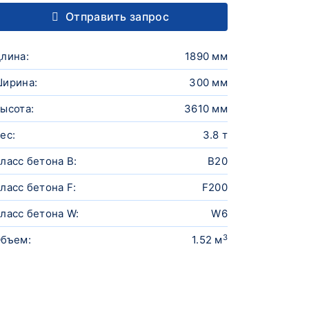
Отправить запрос
лина:
1890 мм
ирина:
300 мм
ысота:
3610 мм
ес:
3.8 т
ласс бетона B:
B20
ласс бетона F:
F200
ласс бетона W:
W6
3
бъем:
1.52 м